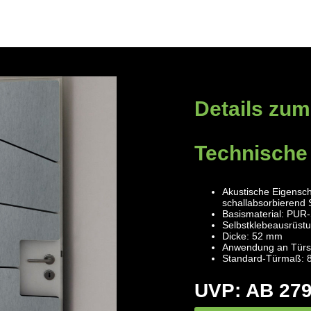
Details zum
Technische
Akustische Eigensc
schallabsorbierend 
Basismaterial: PUR
Selbstklebeausrüstu
Dicke: 52 mm
Anwendung an Türse
Standard-Türmaß:
UVP: AB 279