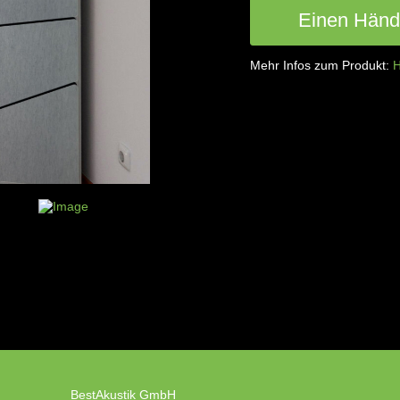
Einen Händl
Mehr Infos zum Produkt:
H
BestAkustik GmbH