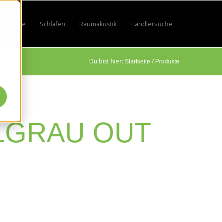
Lifestyle
Schlafen
Raumakustik
Händlersuche
by
 for Sport
w submenu for Beruf
Show submenu for Lifestyle
Show submenu for Schlafen
Show submenu for Raumakustik
Du bist hier:
/
Startseite
Produkte
LLGRAU OUT