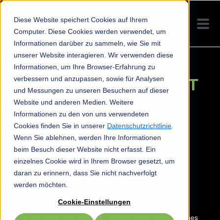
Diese Website speichert Cookies auf Ihrem
Computer. Diese Cookies werden verwendet, um
Informationen darüber zu sammeln, wie Sie mit
unserer Website interagieren. Wir verwenden diese
Informationen, um Ihre Browser-Erfahrung zu
verbessern und anzupassen, sowie für Analysen
WAIDMANNSHEIL MIT
und Messungen zu unseren Besuchern auf dieser
AKTIVEM
Website und anderen Medien. Weitere
Informationen zu den von uns verwendeten
GEHÖRSCHUTZ
Cookies finden Sie in unserer
Datenschutzrichtlinie
.
Knalltraumata bleiben aus, Umgebungsgeräusche
Wenn Sie ablehnen, werden Ihre Informationen
bleiben erhalten
beim Besuch dieser Website nicht erfasst. Ein
einzelnes Cookie wird in Ihrem Browser gesetzt, um
daran zu erinnern, dass Sie nicht nachverfolgt
werden möchten.
Cookie-Einstellungen
In der Ruhe liegt die Kraft – gerade beim Abfeuern eines