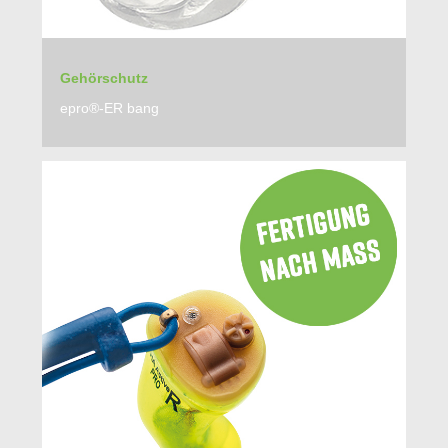
Gehörschutz
epro®-ER bang