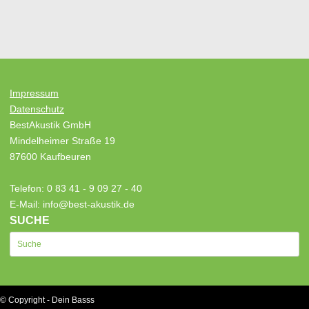
Impressum
Datenschutz
BestAkustik GmbH
Mindelheimer Straße 19
87600 Kaufbeuren
Telefon: 0 83 41 - 9 09 27 - 40
E-Mail: info@best-akustik.de
SUCHE
© Copyright - Dein Basss