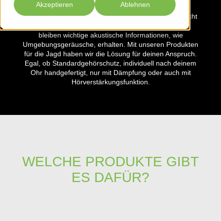
Akzeptieren
Ablehnen
Gewehrs auf der Jagd. Die Auswahl des richtigen
Gehörschutzes ist daher essenziell. Denn der schwächt
Lärm auf ein unschädliches Niveau ab. Gleichzeitig
bleiben wichtige akustische Informationen, wie
Umgebungsgeräusche, erhalten. Mit unseren Produkten
für die Jagd haben wir die Lösung für deinen Anspruch.
Egal, ob Standardgehörschutz, individuell nach deinem
Ohr handgefertigt, nur mit Dämpfung oder auch mit
Hörverstärkungsfunktion.
WELCHE PRODUKTE GIBT
ES DAFÜR?