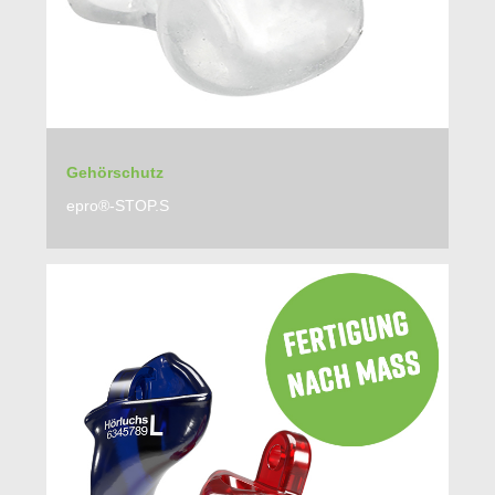
Gehörschutz
epro®-STOP.S