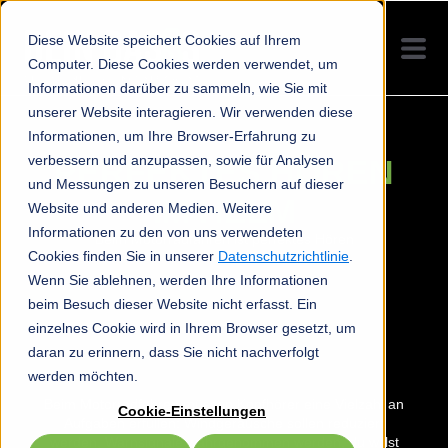
Diese Website speichert Cookies auf Ihrem
Computer. Diese Cookies werden verwendet, um
Informationen darüber zu sammeln, wie Sie mit
unserer Website interagieren. Wir verwenden diese
Informationen, um Ihre Browser-Erfahrung zu
verbessern und anzupassen, sowie für Analysen
PERFEKTES HÖREN
und Messungen zu unseren Besuchern auf dieser
IM HELM
Website und anderen Medien. Weitere
Informationen zu den von uns verwendeten
Beim Motorradfahren ist perfektes Hören
sicherheitsrelevant
Cookies finden Sie in unserer
Datenschutzrichtlinie
.
Wenn Sie ablehnen, werden Ihre Informationen
beim Besuch dieser Website nicht erfasst. Ein
einzelnes Cookie wird in Ihrem Browser gesetzt, um
daran zu erinnern, dass Sie nicht nachverfolgt
werden möchten.
Beim Motorradfahren müssen Kopfhörer eine Vielzahl an
Cookie-Einstellungen
Aufgaben erfüllen: Windgeräusche sollen reduziert
werden, Warnsignale wahrgenommen werden, du willst