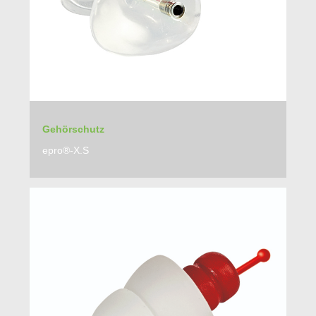
Gehörschutz
epro®-X.S