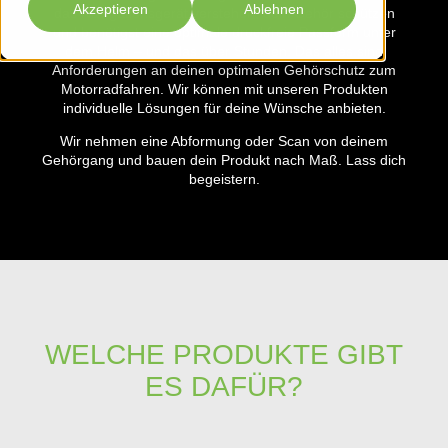
Akzeptieren
Ablehnen
das Navigationsgerät verstehen, dein Gehör schützen
und benötigst eine optimale druckfreie Passform unter
dem Helm – und das über Stunden. Das alles sind
Anforderungen an deinen optimalen Gehörschutz zum
Motorradfahren. Wir können mit unseren Produkten
individuelle Lösungen für deine Wünsche anbieten.
Wir nehmen eine Abformung oder Scan von deinem
Gehörgang und bauen dein Produkt nach Maß. Lass dich
begeistern.
WELCHE PRODUKTE GIBT
ES DAFÜR?