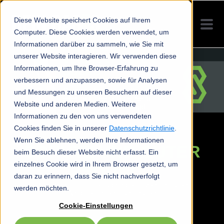
Diese Website speichert Cookies auf Ihrem
Computer. Diese Cookies werden verwendet, um
WER HART
Informationen darüber zu sammeln, wie Sie mit
ARBEITET,
unserer Website interagieren. Wir verwenden diese
VERDIENT GUTEN
Informationen, um Ihre Browser-Erfahrung zu
SOUND
verbessern und anzupassen, sowie für Analysen
Ob beim Joggen, Radfahren
und Messungen zu unseren Besuchern auf dieser
oder im Fitnessstudio, beim
Website und anderen Medien. Weitere
Schwimmen, auf der Jagd
oder beim Motorsport – mit
Informationen zu den von uns verwendeten
individuellen Sport-Kopfhörern
Cookies finden Sie in unserer
Datenschutzrichtlinie
.
hast du den perfekten Sound
im Ohr.
Wenn Sie ablehnen, werden Ihre Informationen
SCHUTZ UND GUTER
beim Besuch dieser Website nicht erfasst. Ein
einzelnes Cookie wird in Ihrem Browser gesetzt, um
SOUND
daran zu erinnern, dass Sie nicht nachverfolgt
Beim Sport muss der Kopfhörer sitzen und allen
werden möchten.
Anforderungen stand halten
Cookie-Einstellungen