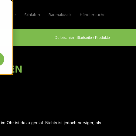
Lifestyle
Schlafen
Raumakustik
Händlersuche
by
 for Sport
w submenu for Beruf
Show submenu for Lifestyle
Show submenu for Schlafen
Show submenu for Raumakustik
Du bist hier:
/
Startseite
Produkte
IKEN
 Ohr ist dazu genial. Nichts ist jedoch nerviger, als