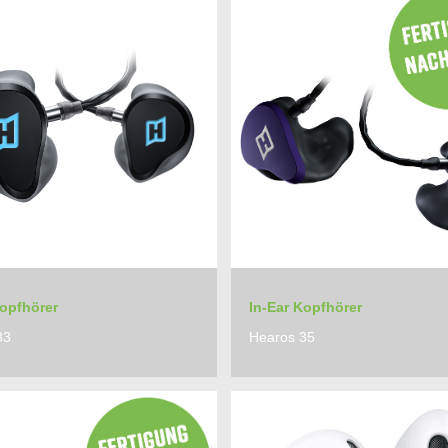
Kopfhörer
In-Ear Kopfhörer
33
Hearos 35