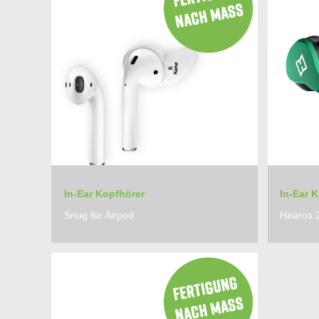
In-Ear Kopfhörer
In-Ear 
Snug für Airpod
Hearos 