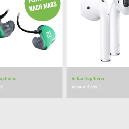
Kopfhörer
In-Ear Kopfhörer
22
Apple AirPods 2