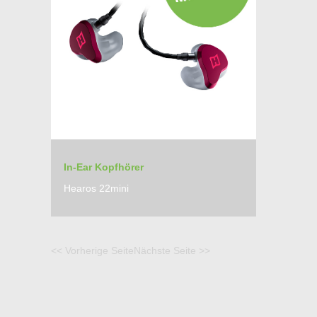
In-Ear Kopfhörer
Hearos 22mini
<< Vorherige Seite
Nächste Seite >>