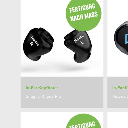
In-Ear Kopfhörer
In-Ear 
Snug für Airpod Pro
Hearos 