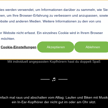
ies werden verwendet, um Informationen darüber zu sammeln, wie Sie
Startseite
Hobby
Sport
Beruf
Show submenu for Hob
Show submenu
Sho
ionen, um Ihre Browser-Erfahrung zu verbessern und anzupassen, sowie
bsite und anderen Medien. Weitere Informationen zu den von uns
 Website nicht erfasst. Ein einzelnes Cookie wird in Ihrem Browser
n möchten.
Cookie-Einstellungen
Akzeptieren
Ablehnen
ND BEIM JOGGEN ODER B
Mit individuell angepassten Kopfhörern hast du doppelt Spaß
fach mal raus und abschalten vom Alltag: Laufen und Biken mit Musik im
ein In-Ear-Kopfhörer der nicht gut im oder am Ohr sitzt.