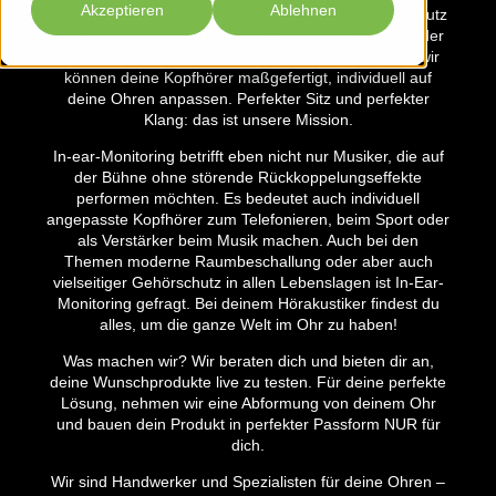
Akzeptieren
Ablehnen
für deine Ohren, egal ob es um das Thema Gehörschutz
oder perfekten Sound auf den Ohren geht. Ob laut oder
leise – wir können beides. Und das Beste daran ist: wir
können deine Kopfhörer maßgefertigt, individuell auf
deine Ohren anpassen. Perfekter Sitz und perfekter
Klang: das ist unsere Mission.
In-ear-Monitoring betrifft eben nicht nur Musiker, die auf
der Bühne ohne störende Rückkoppelungseffekte
performen möchten. Es bedeutet auch individuell
angepasste Kopfhörer zum Telefonieren, beim Sport oder
als Verstärker beim Musik machen. Auch bei den
Themen moderne Raumbeschallung oder aber auch
vielseitiger Gehörschutz in allen Lebenslagen ist In-Ear-
Monitoring gefragt. Bei deinem Hörakustiker findest du
alles, um die ganze Welt im Ohr zu haben!
Was machen wir? Wir beraten dich und bieten dir an,
deine Wunschprodukte live zu testen. Für deine perfekte
Lösung, nehmen wir eine Abformung von deinem Ohr
und bauen dein Produkt in perfekter Passform NUR für
dich.
Wir sind Handwerker und Spezialisten für deine Ohren –