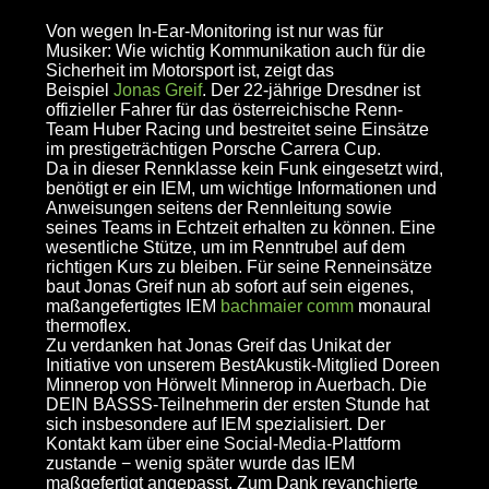
Von wegen In-Ear-Monitoring ist nur was für
Musiker: Wie wichtig Kommunikation auch für die
Sicherheit im Motorsport ist, zeigt das
Beispiel
Jonas Greif
. Der 22-jährige Dresdner ist
offizieller Fahrer für das österreichische Renn-
Team Huber Racing und bestreitet seine Einsätze
im prestigeträchtigen Porsche Carrera Cup.
Da in dieser Rennklasse kein Funk eingesetzt wird,
benötigt er ein IEM, um wichtige Informationen und
Anweisungen seitens der Rennleitung sowie
seines Teams in Echtzeit erhalten zu können. Eine
wesentliche Stütze, um im Renntrubel auf dem
richtigen Kurs zu bleiben. Für seine Renneinsätze
baut Jonas Greif nun ab sofort auf sein eigenes,
maßangefertigtes IEM
bachmaier comm
monaural
thermoflex.
Zu verdanken hat Jonas Greif das Unikat der
Initiative von unserem BestAkustik-Mitglied Doreen
Minnerop von Hörwelt Minnerop in Auerbach. Die
DEIN BASSS-Teilnehmerin der ersten Stunde hat
sich insbesondere auf IEM spezialisiert. Der
Kontakt kam über eine Social-Media-Plattform
zustande − wenig später wurde das IEM
maßgefertigt angepasst. Zum Dank revanchierte