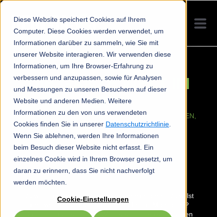
Diese Website speichert Cookies auf Ihrem
Computer. Diese Cookies werden verwendet, um
Informationen darüber zu sammeln, wie Sie mit
unserer Website interagieren. Wir verwenden diese
Informationen, um Ihre Browser-Erfahrung zu
verbessern und anzupassen, sowie für Analysen
DIE GANZE WELT IM
und Messungen zu unseren Besuchern auf dieser
OHR
Website und anderen Medien. Weitere
Informationen zu den von uns verwendeten
FÜR ALLE, DIE DAS LEBEN GERNE SO LAUT DREHEN,
WIE SIE ES BRAUCHEN!
Cookies finden Sie in unserer
Datenschutzrichtlinie
.
Wenn Sie ablehnen, werden Ihre Informationen
beim Besuch dieser Website nicht erfasst. Ein
einzelnes Cookie wird in Ihrem Browser gesetzt, um
daran zu erinnern, dass Sie nicht nachverfolgt
werden möchten.
Du willst die beste Lösung zum Thema Hören? Du willst
Cookie-Einstellungen
alles wissen rund um das Thema In-Ear-Monitoring?
Dann bist du hier richtig. Wir bieten optimale Lösungen