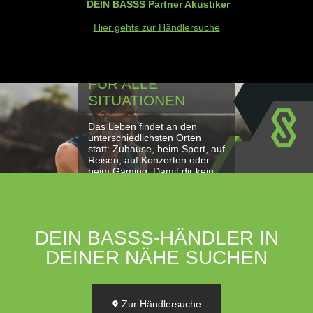
DEIN BASSS Partner Akustiker
Hier gehts zur Händlersuche
HÖRLÖSUNGEN
FÜR ALLE
SITUATIONEN
Das Leben findet an den
unterschiedlichsten Orten
statt: Zuhause, beim Sport, auf
Reisen, auf Konzerten oder
beim Gaming. Damit dir kein
Detail entgeht, findest du hier
die passenden Kopfhörer oder
-systeme für jede Situation.
DEIN BASSS-HÄNDLER IN
DEINER NÄHE SUCHEN
Zur Händlersuche