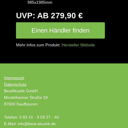
985x1985mm
UVP: AB 279,90 €
Einen Händler finden
Mehr Infos zum Produkt:
Hersteller Website
Impressum
Datenschutz
BestAkustik GmbH
Mindelheimer Straße 19
87600 Kaufbeuren
Telefon: 0 83 41 - 9 09 27 - 40
E-Mail: info@best-akustik.de