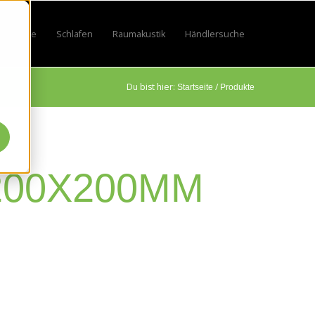
Lifestyle
Schlafen
Raumakustik
Händlersuche
by
 for Sport
w submenu for Beruf
Show submenu for Lifestyle
Show submenu for Schlafen
Show submenu for Raumakustik
Du bist hier:
/
Startseite
Produkte
200X200MM