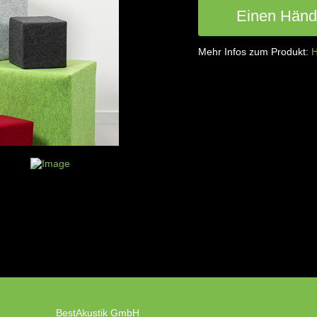
Einen Händl
Mehr Infos zum Produkt:
H
BestAkustik GmbH