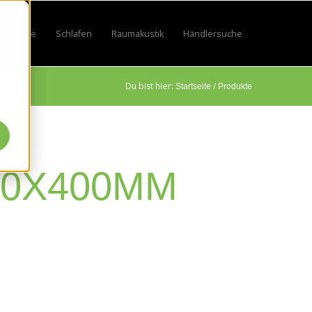
Lifestyle
Schlafen
Raumakustik
Händlersuche
by
 for Sport
w submenu for Beruf
Show submenu for Lifestyle
Show submenu for Schlafen
Show submenu for Raumakustik
Du bist hier:
/
Startseite
Produkte
00X400MM