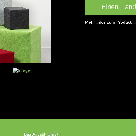
Einen Händl
Mehr Infos zum Produkt:
H
BestAkustik GmbH