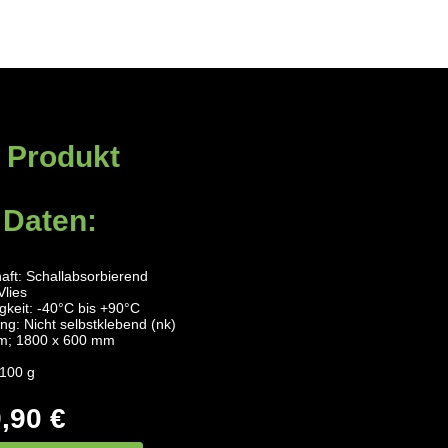
 Produkt
 Daten:
aft: Schallabsorbierend
Vlies
keit: -40°C bis +90°C
ng: Nicht selbstklebend (nk)
m; 1800 x 600 mm
.100 g
,90 €