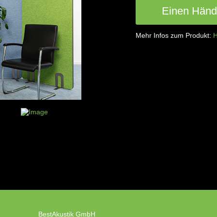
Einen Händl
Mehr Infos zum Produkt:
H
BestAkustik GmbH