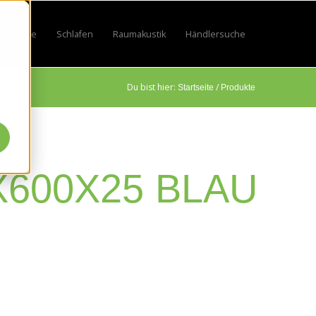
Lifestyle
Schlafen
Raumakustik
Händlersuche
by
 for Sport
w submenu for Beruf
Show submenu for Lifestyle
Show submenu for Schlafen
Show submenu for Raumakustik
Du bist hier:
/
Startseite
Produkte
600X25 BLAU