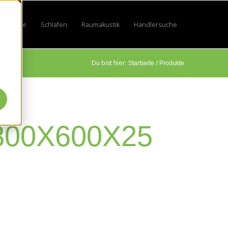
Lifestyle
Schlafen
Raumakustik
Händlersuche
by
 for Sport
w submenu for Beruf
Show submenu for Lifestyle
Show submenu for Schlafen
Show submenu for Raumakustik
Du bist hier:
/
Startseite
Produkte
00X600X25