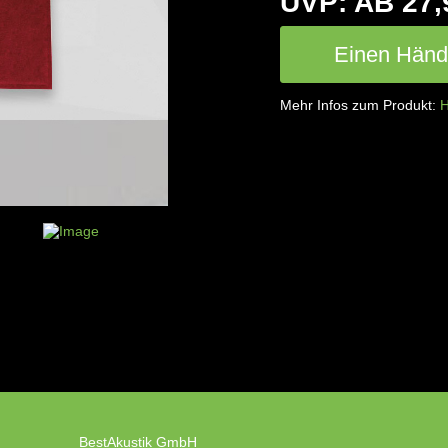
UVP: AB 27,
Einen Händl
Mehr Infos zum Produkt:
H
BestAkustik GmbH