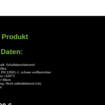
 Produkt
 Daten:
aft: Schallabsorbierend
Vlies
N EN 13501-1, schwer entflammbar
bis +100°C
er Wave
ng: Nicht selbstklebend (nk)
mm