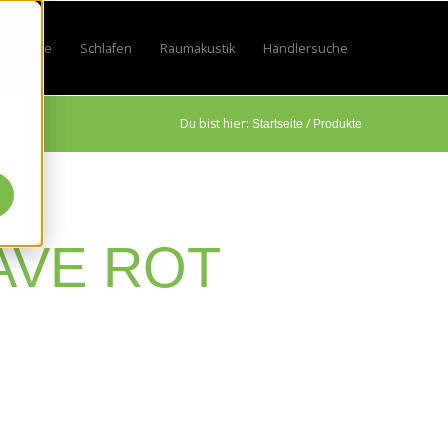
Lifestyle
Schlafen
Raumakustik
Händlersuche
by
 for Sport
w submenu for Beruf
Show submenu for Lifestyle
Show submenu for Schlafen
Show submenu for Raumakustik
Du bist hier:
/
Startseite
Produkte
AVE ROT