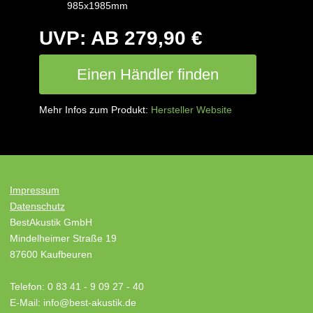
985x1985mm
UVP: AB 279,90 €
Einen Händler finden
Mehr Infos zum Produkt:
Hersteller Website
Impressum
Datenschutz
BestAkustik GmbH
Mindelheimer Straße 19
87600 Kaufbeuren
Telefon: 0 83 41 - 9 09 27 - 40
E-Mail: info@best-akustik.de