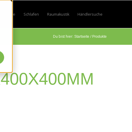
Lifestyle
Schlafen
Raumakustik
Händlersuche
by
 for Sport
w submenu for Beruf
Show submenu for Lifestyle
Show submenu for Schlafen
Show submenu for Raumakustik
Du bist hier:
/
Startseite
Produkte
X400X400MM