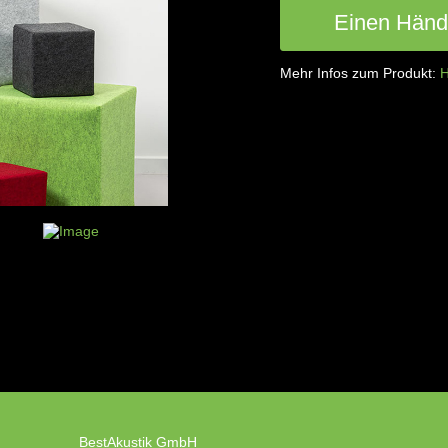
Einen Händl
Mehr Infos zum Produkt:
H
BestAkustik GmbH