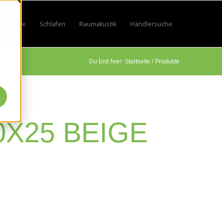
Lifestyle
Schlafen
Raumakustik
Händlersuche
by
 for Sport
w submenu for Beruf
Show submenu for Lifestyle
Show submenu for Schlafen
Show submenu for Raumakustik
Du bist hier:
/
Startseite
Produkte
0X25 BEIGE