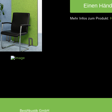
Einen Händl
Mehr Infos zum Produkt:
H
BestAkustik GmbH