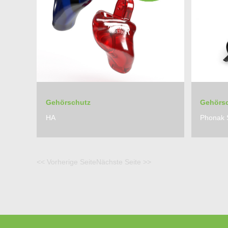
Gehörschutz
Gehörs
HA
Phonak S
<< Vorherige Seite
Nächste Seite >>