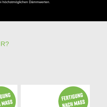
ei höchstmöglichen Dämmwerten.
ÜR?