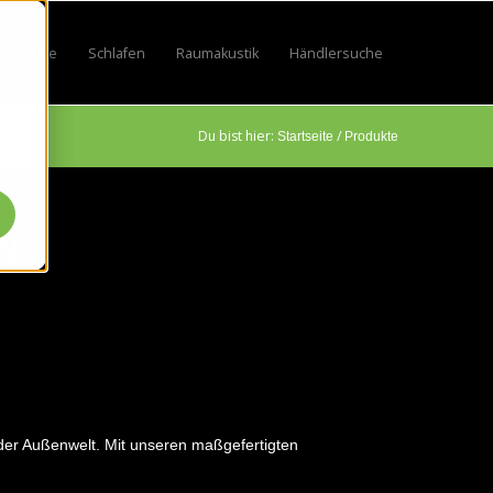
Lifestyle
Schlafen
Raumakustik
Händlersuche
by
 for Sport
w submenu for Beruf
Show submenu for Lifestyle
Show submenu for Schlafen
Show submenu for Raumakustik
Du bist hier:
/
Startseite
Produkte
N
er Außenwelt. Mit unseren maßgefertigten