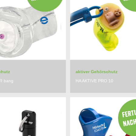
chutz
aktiver Gehörschutz
R bang
HA AKTIVE PRO 10