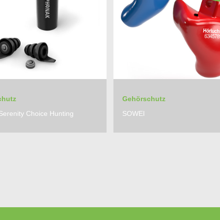
chutz
Gehörschutz
erenity Choice Hunting
SOWEI