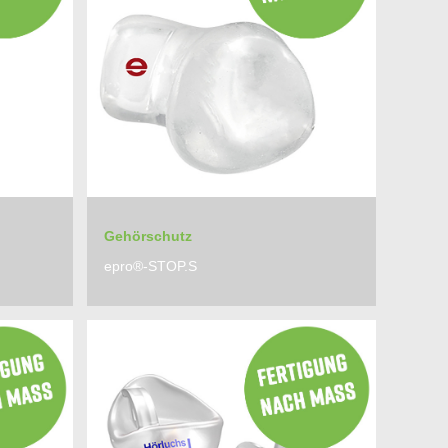
Gehörschutz
epro®-STOP.S