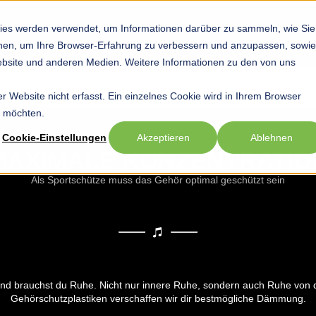
ies werden verwendet, um Informationen darüber zu sammeln, wie Sie
Startseite
Hobby
Sport
Beruf
Show submenu for Hob
Show submenu
Sho
ionen, um Ihre Browser-Erfahrung zu verbessern und anzupassen, sowie
bsite und anderen Medien. Weitere Informationen zu den von uns
 Website nicht erfasst. Ein einzelnes Cookie wird in Ihrem Browser
n möchten.
Cookie-Einstellungen
Akzeptieren
Ablehnen
MAXIMALE KONZENTRATIO
Als Sportschütze muss das Gehör optimal geschützt sein
nd brauchst du Ruhe. Nicht nur innere Ruhe, sondern auch Ruhe von d
Gehörschutzplastiken verschaffen wir dir bestmögliche Dämmung.