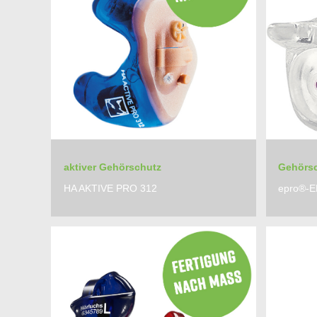
aktiver Gehörschutz
Gehörs
HA AKTIVE PRO 312
epro®-E