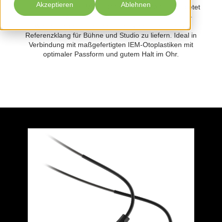
Akzeptieren
Ablehnen
Das Flaggschiff der MX PRO-Serie, der MX4 PRO, bietet
eine ausgewogene Klangabstimmung mittels des 4-
Wege-Treibers, um den ultimativen High-Fidelity-
Referenzklang für Bühne und Studio zu liefern. Ideal in
Verbindung mit maßgefertigten IEM-Otoplastiken mit
optimaler Passform und gutem Halt im Ohr.