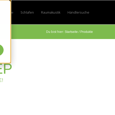
Lifestyle
Schlafen
Raumakustik
Händlersuche
by
 for Sport
w submenu for Beruf
Show submenu for Lifestyle
Show submenu for Schlafen
Show submenu for Raumakustik
Du bist hier:
/
Startseite
Produkte
EP
E!