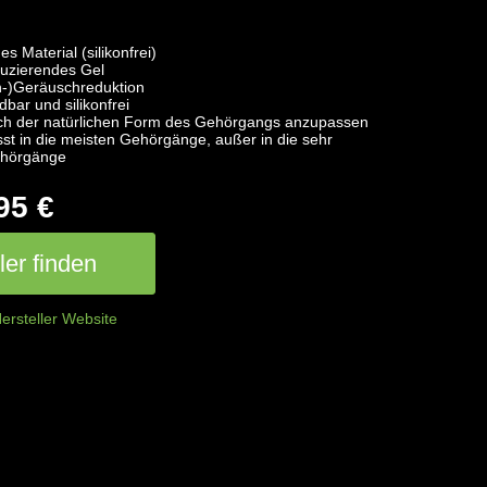
s Material (silikonfrei)
duzierendes Gel
-)Geräuschreduktion
bar und silikonfrei
ich der natürlichen Form des Gehörgangs anzupassen
sst in die meisten Gehörgänge, außer in die sehr
ehörgänge
95 €
er finden
ersteller Website