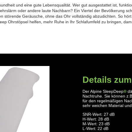
Gesundheit und eine gute Lebensqualität.
Wer gut ausgestattet ist, funkti
kehrslärm oder andere laute Nachbarn?
Ein Viertel der Bevölkerung sc
n störende Geräusche, ohne das Ohr vollständig abzudichten.
So hört
leep Ohrstöpsel helfen, mehr Ruhe in Ihr Schlafumfeld zu bringen, dam
Details zum
Der Alpine SleepDeep
®
dä
Nachtruhe. Sie können z.B
für den regelmäßigen Nach
sehr weichen Material un
SNR-Wert:
27 dB
H-Wert:
28 dB
M-Wert:
23 dB
L-Wert:
22 dB