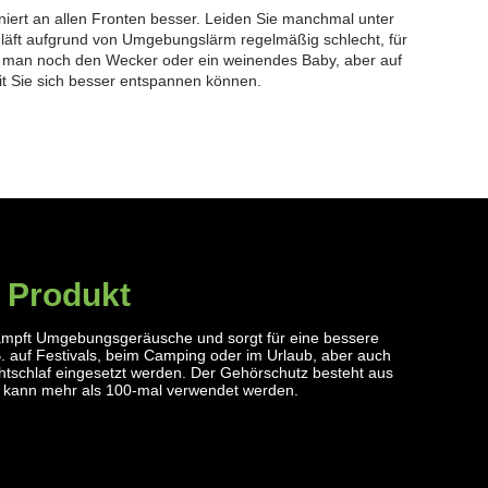
oniert an allen Fronten besser.
Leiden Sie manchmal unter
hläft aufgrund von Umgebungslärm regelmäßig schlecht, für
 man noch den Wecker oder ein weinendes Baby, aber auf
it Sie sich besser entspannen können.
 Produkt
mpft Umgebungsgeräusche und sorgt für eine bessere
. auf Festivals, beim Camping oder im Urlaub, aber auch
tschlaf eingesetzt werden. Der Gehörschutz besteht aus
d kann mehr als 100-mal verwendet werden.