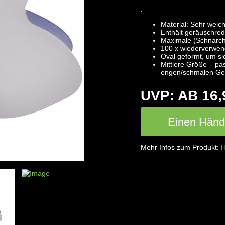
.
Material: Sehr weiche
Enthält geräuschre
Maximale (Schnarch
100 x wiederverwend
Oval geformt, um s
Mittlere Größe – pa
engen/schmalen G
UVP: AB 16,
Einen Händl
Mehr Infos zum Produkt:
H