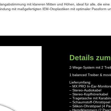
gabstimmung mit klareren Mitten und Höhen, ideal für alle, die eine s
bindung mit maßgefertigten IEM-Otoplastiken mit optimaler Passform u
Details zum
2-Wege-System mit 2 Trei
1 balanced Treiber & movin
Lieferumfang:
– MX PRO In-Ear-Monitor
– Stereo-Audiokabel
– Stereo-Kopfhörerkabel
– Tragetasche mit Karabin
– Schaumstoff-Ohrstöpsel
– Silikon-Ohrstöpsel (4 Pa
– Hemdklammern (2 Paar