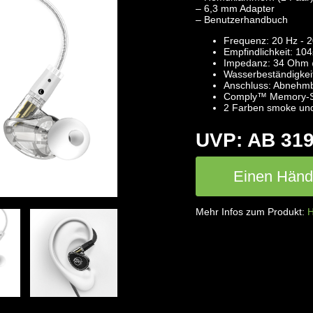
– 6,3 mm Adapter
– Benutzerhandbuch
Frequenz: 20 Hz - 
Empfindlichkeit: 1
Impedanz: 34 Ohm 
Wasserbeständigkeit
Anschluss: Abnehmb
Comply™ Memory-Sch
2 Farben smoke und
UVP: AB 319
Einen Händl
Mehr Infos zum Produkt:
H