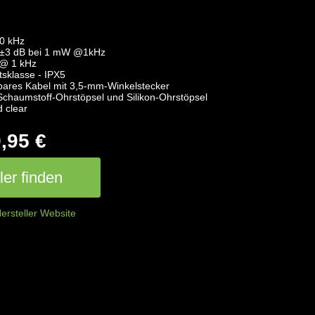
20 kHz
04±3 dB bei 1 mW @1kHz
@ 1 kHz
sklasse - IPX5
ares Kabel mit 3,5-mm-Winkelstecker
aumstoff-Ohrstöpsel und Silikon-Ohrstöpsel
 clear
,95 €
er finden
ersteller Website