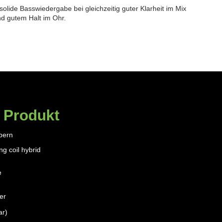
olide Basswiedergabe bei gleichzeitig guter Klarheit im Mix
nd gutem Halt im Ohr.
 Produkt
bern
g coil hybrid
e
er
ar)
)