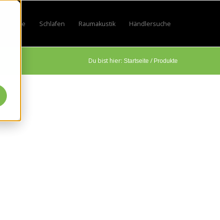
Lifestyle
Schlafen
Raumakustik
Händlersuche
by
 for Sport
w submenu for Beruf
Show submenu for Lifestyle
Show submenu for Schlafen
Show submenu for Raumakustik
Du bist hier:
/
Startseite
Produkte