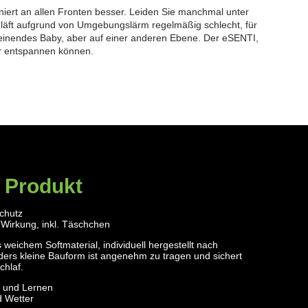
ioniert an allen Fronten besser. Leiden Sie manchmal unter
läft aufgrund von Umgebungslärm regelmäßig schlecht, für
weinendes Baby, aber auf einer anderen Ebene. Der eSENTI,
er entspannen können.
 Produkt
chutz
 Wirkung, inkl. Täschchen
eichem Softmaterial, individuell hergestellt nach
ers kleine Bauform ist angenehm zu tragen und sichert
chlaf.
 und Lernen
d Wetter