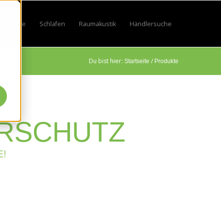
Lifestyle
Schlafen
Raumakustik
Händlersuche
by
 for Sport
w submenu for Beruf
Show submenu for Lifestyle
Show submenu for Schlafen
Show submenu for Raumakustik
Du bist hier:
/
Startseite
Produkte
HRSCHUTZ
E!