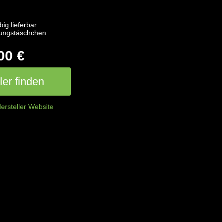
big lieferbar
rungstäschchen
00 €
er finden
ersteller Website