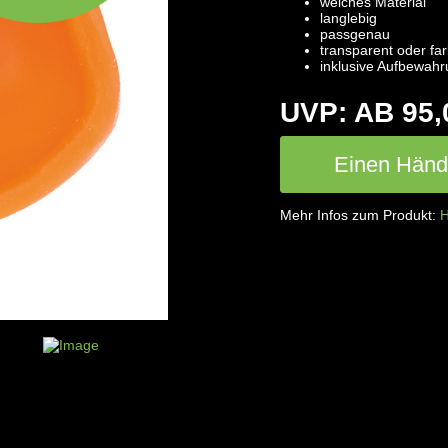
weiches Material
langlebig
passgenau
transparent oder far
inklusive Aufbewah
UVP: AB 95,
Einen Händl
Mehr Infos zum Produkt:
H